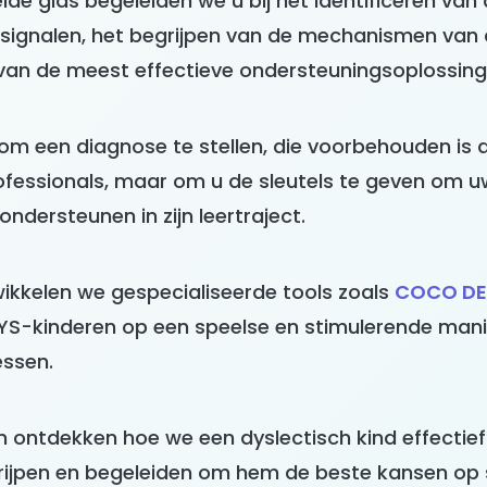
ide gids begeleiden we u bij het identificeren van
ignalen, het begrijpen van de mechanismen van 
van de meest effectieve ondersteuningsoplossing
t om een diagnose te stellen, die voorbehouden is 
fessionals, maar om u de sleutels te geven om uw
ondersteunen in zijn leertraject.
ikkelen we gespecialiseerde tools zoals
COCO DE
S-kinderen op een speelse en stimulerende mani
essen.
 ontdekken hoe we een dyslectisch kind effectie
rijpen en begeleiden om hem de beste kansen op 