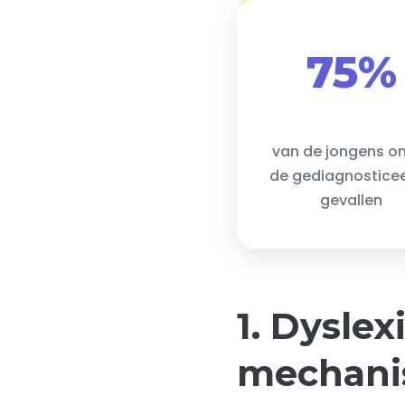
75%
van de jongens o
de gediagnostice
gevallen
1. Dyslex
mechan