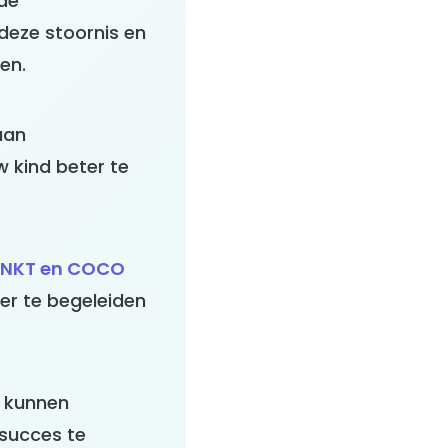
 de
deze stoornis en
en.
aan
 kind beter te
NKT en COCO
er te begeleiden
f kunnen
succes te