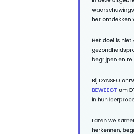
In deze uitgebre
waarschuwingss
het ontdekken 
Het doel is nie
gezondheidspro
begrijpen en te 
Bij DYNSEO ontw
BEWEEGT
om DY
in hun leerproc
Laten we samen
herkennen, beg