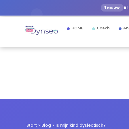
AI
🎙️ NIEUW
HOME
Coach
An
Start
>
Blog
> Is mijn kind dyslectisch?