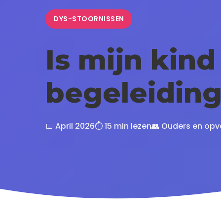
DYS-STOORNISSEN
Is mijn kin
begeleidin
📅 April 2026
⏱️ 15 min lezen
👥 Ouders en op