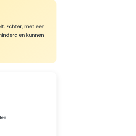
lt. Echter, met een
minderd en kunnen
den