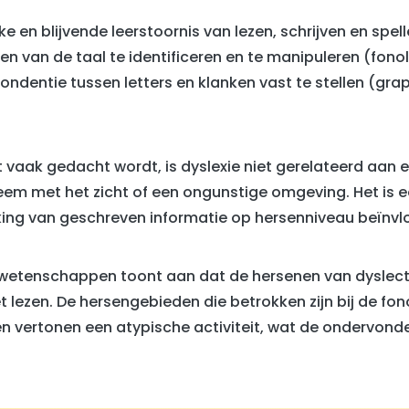
eke en blijvende leerstoornis van lezen, schrijven en spel
 van de taal te identificeren en te manipuleren (fonol
ndentie tussen letters en klanken vast te stellen (gr
at vaak gedacht wordt, is dyslexie niet gerelateerd aan
bleem met het zicht of een ongunstige omgeving. Het is 
king van geschreven informatie op hersenniveau beïnvl
wetenschappen toont aan dat de hersenen van dyslec
t lezen. De hersengebieden die betrokken zijn bij de fon
n vertonen een atypische activiteit, wat de ondervond