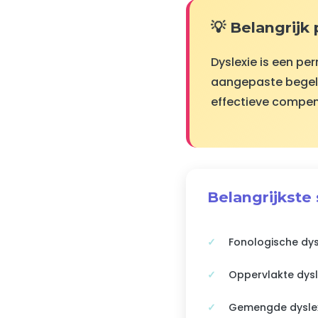
💡 Belangrijk
Dyslexie is een pe
aangepaste begele
effectieve compen
Belangrijkste
Fonologische dys
Oppervlakte dysl
Gemengde dyslex