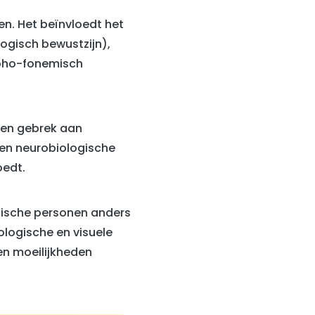
len. Het beïnvloedt het
ogisch bewustzijn),
apho-fonemisch
 een gebrek aan
een neurobiologische
oedt.
tische personen anders
ologische en visuele
en moeilijkheden