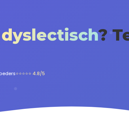
d
dyslectisch
? T
g
voeders
⭐⭐⭐⭐⭐ 4.8/5