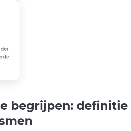
nder
erde
ie begrijpen: definitie
ismen