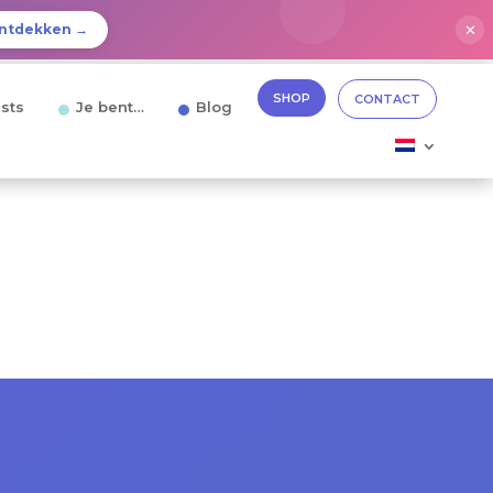
✕
ntdekken →
SHOP
CONTACT
sts
Je bent…
Blog