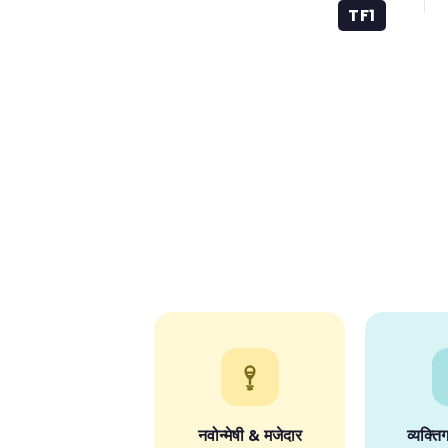
TF1
नवोन्मेषी & मजेदार
व्यक्ति