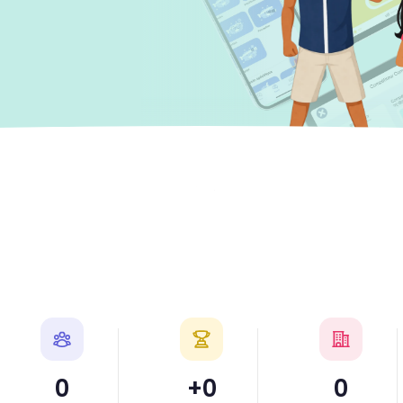
0
+
0
0