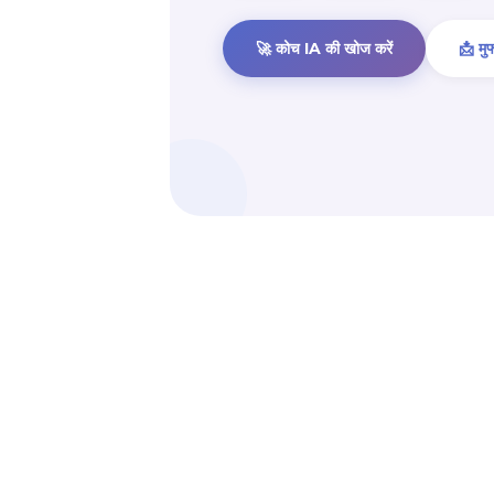
🚀 कोच IA की खोज करें
📩 मुफ्