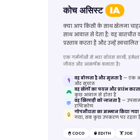
कोच असिस्ट
IA
क्या आप किसी के साथ खेलना चाहते
साथ आवाज़ से देता है: वह बातचीत 
प्रस्ताव करता है और उन्हें स्वचालित 
एक गर्मजोशी से भरा वॉयस साथी, हमेशा
जीवंत और आकर्षक बनाता है।
वह बोलता है और सुनता है
— एक अस
🎙️
और सुचारू
वह खेलों का चयन और प्रारंभ करता 
🎮
कुछ आवाज़ से होता है
वह खिलाड़ी को जानता है
— उपनाम,
💬
दृष्टिकोण
गोपनीयता का सम्मान किया गया
🔒
गया, सब कुछ उपकरण पर रहता ह
🐣 COCO
🧠 EDITH
🏋️ JOE