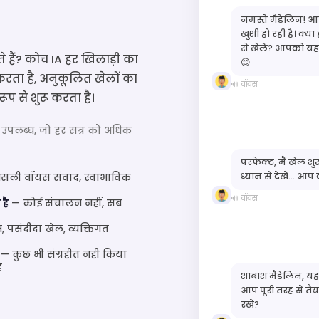
नमस्ते मैडेलिन! आ
खुशी हो रही है। क्या
से खेलें? आपको यह
 हैं? कोच IA हर खिलाड़ी का
😊
करता है, अनुकूलित खेलों का
🔊 वॉयस
रूप से शुरू करता है।
 उपलब्ध, जो हर सत्र को अधिक
परफेक्ट, मैं खेल शुर
ध्यान से देखें… आप क्
ली वॉयस संवाद, स्वाभाविक
🔊 वॉयस
है
— कोई संचालन नहीं, सब
 पसंदीदा खेल, व्यक्तिगत
— कुछ भी संग्रहीत नहीं किया
ै
शाबाश मैडेलिन, यह 
आप पूरी तरह से तैया
रखें?