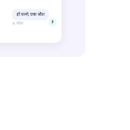
हाँ चलो, एक और!
👵
🎤 वॉयस