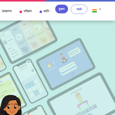
दुकान
`संपर्क`
उपकरण
परीक्षण
ब्लॉग