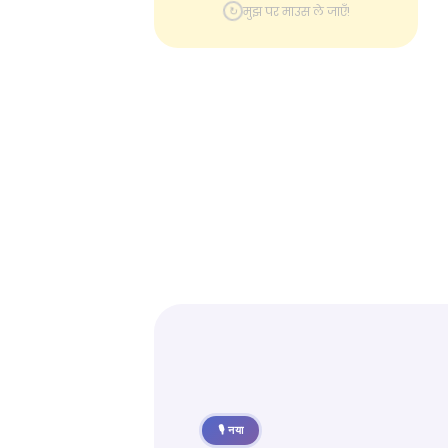
↻
मुझ पर माउस ले जाएँ!
🎙️ नया