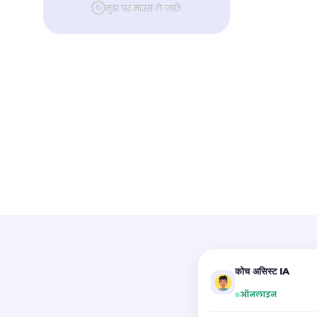
↻
मुझ पर माउस ले जाएँ!
कोच असिस्ट IA
ऑनलाइन