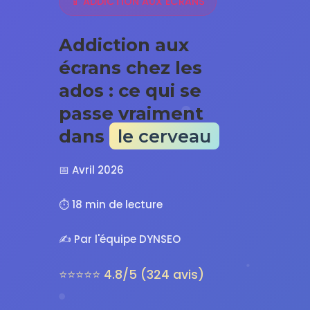
📱 ADDICTION AUX ÉCRANS
Addiction aux
écrans chez les
ados : ce qui se
passe vraiment
dans
le cerveau
📅 Avril 2026
⏱ 18 min de lecture
✍️ Par l'équipe DYNSEO
⭐⭐⭐⭐⭐ 4.8/5 (324 avis)