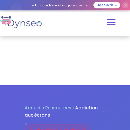
✕
Coach Assist IA
— Un coach vocal qui joue avec vos proches
Découvrir →
Accueil
›
Ressources
› Addiction
aux écrans