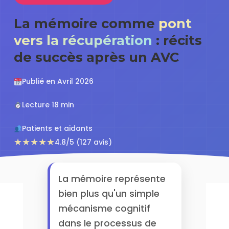
La mémoire comme
pont
vers la récupération
: récits
de succès après un AVC
Publié en Avril 2026
Lecture 18 min
Patients et aidants
★★★★★
4.8/5 (127 avis)
La mémoire représente
bien plus qu'un simple
mécanisme cognitif
dans le processus de