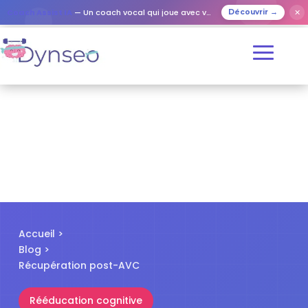
✕
Coach Assist IA
— Un coach vocal qui joue avec vos proches
Découvrir →
Accueil
>
Blog
>
Récupération post-AVC
Rééducation cognitive