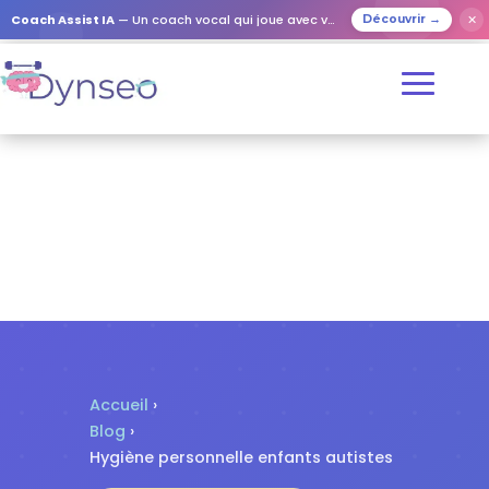
✕
Coach Assist IA
— Un coach vocal qui joue avec vos proches
Découvrir →
Accueil
›
Blog
›
Hygiène personnelle enfants autistes