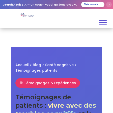
✕
Coach Assist IA
— Un coach vocal qui joue avec vos proches
Découvrir →
Accueil > Blog > Santé cognitive >
Témoignages patients
💬 Témoignages & Expériences
Témoignages de
patients :
vivre avec des